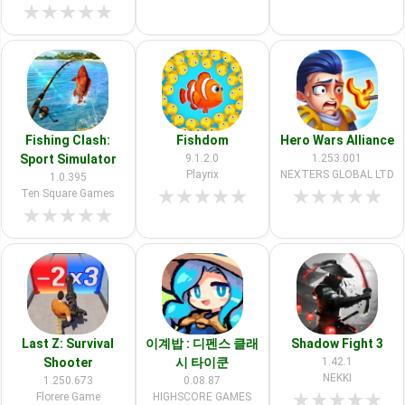
★
★
★
★
★
Fishing Clash:
Fishdom
Hero Wars Alliance
Sport Simulator
9.1.2.0
1.253.001
Playrix
NEXTERS GLOBAL LTD
1.0.395
★
★
★
★
★
★
★
★
★
★
Ten Square Games
★
★
★
★
★
Last Z: Survival
이계밥 : 디펜스 클래
Shadow Fight 3
Shooter
시 타이쿤
1.42.1
NEKKI
1.250.673
0.08.87
★
★
★
★
★
Florere Game
HIGHSCORE GAMES