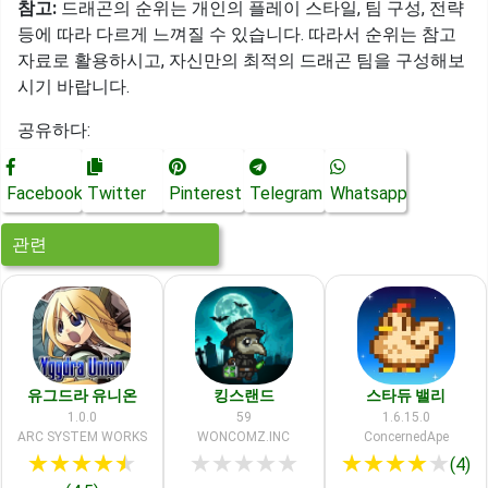
참고:
드래곤의 순위는 개인의 플레이 스타일, 팀 구성, 전략
등에 따라 다르게 느껴질 수 있습니다. 따라서 순위는 참고
자료로 활용하시고, 자신만의 최적의 드래곤 팀을 구성해보
시기 바랍니다.
공유하다:
Facebook
Twitter
Pinterest
Telegram
Whatsapp
관련
유그드라 유니온
킹스랜드
스타듀 밸리
1.0.0
59
1.6.15.0
ARC SYSTEM WORKS
WONCOMZ.INC
ConcernedApe
★
★
★
★
★
★
★
★
★
★
★
★
★
★
★
(4)