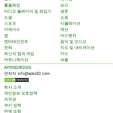
롤플레잉
보드
비디오 플레이어 및 편집기
생존
소셜
쇼핑
스포츠
시뮬레이션
아케이드
액션
앱
어드벤처
엔터테인먼트
음악 및 오디오
전략
지도 및 내비게이션
최신의 앱과 게임
카드
커뮤니케이션
퍼즐
APKS82©2026
연락처:
info@apks82.com
회사 소개
개인정보 보호정책
저작권
쿠키 정책
면책 조항