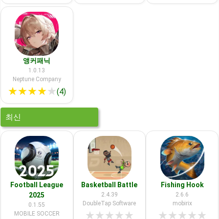
앵커패닉
1.0.13
Neptune Company
★
★
★
★
★
(4)
최신
Football League
Basketball Battle
Fishing Hook
2025
2.4.39
2.6.6
DoubleTap Software
mobirix
0.1.55
★
★
★
★
★
★
★
★
★
★
MOBILE SOCCER