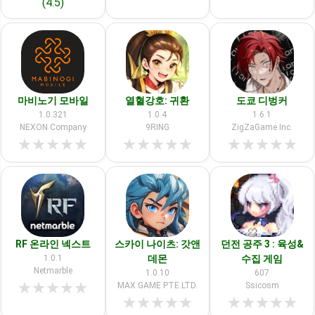
(4.5)
마비노기 모바일
열혈강호: 귀환
도쿄 디벙커
1.0.321
1.0.4
1.6.1
NEXON Company
9RING
ZigZaGame Inc.
★
★
★
★
★
★
★
★
★
★
★
★
★
★
★
RF 온라인 넥스트
스카이 나이츠: 갓앤
던전 공주 3 : 육성&
1.0.1
데몬
수집 게임
Netmarble
1.0.10
607
★
★
★
★
★
MAX GAME PTE.LTD.
Ssicosm
★
★
★
★
★
★
★
★
★
★